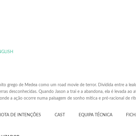
GLISH
to grego de Medea como um road movie de terror. Dividida entre a leald
erras desconhecidas. Quando Jason a trai e a abandona, ela é levada ao a
onde a ação ocorre numa paisagem de sonho mítica e pré-racional de ritual
NOTA DE INTENÇÕES
CAST
EQUIPA TÉCNICA
FICH