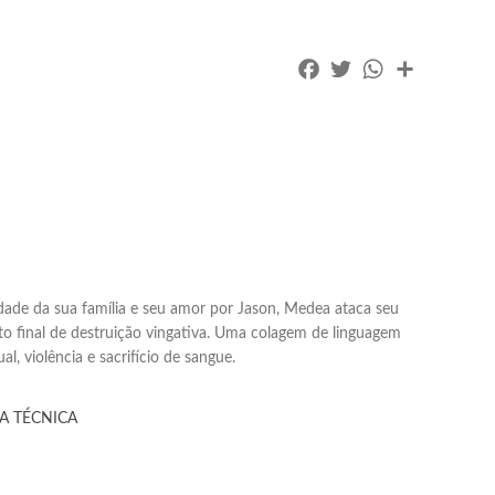
Facebook
Twitter
WhatsApp
Partilhar
ade da sua família e seu amor por Jason, Medea ataca seu
to final de destruição vingativa. Uma colagem de linguagem
, violência e sacrifício de sangue.
A TÉCNICA