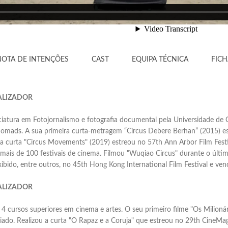
NOTA DE INTENÇÕES
CAST
EQUIPA TÉCNICA
FICH
ALIZADOR
iatura em Fotojornalismo e fotografia documental pela Universidade de
ads. A sua primeira curta-metragem “Circus Debere Berhan” (2015) estre
da curta "Circus Movements" (2019) estreou no 57th Ann Arbor Film Festi
 mais de 100 festivais de cinema. Filmou "Wuqiao Circus" durante o últ
exibido, entre outros, no 45th Hong Kong International Film Festival e ven
ALIZADOR
4 cursos superiores em cinema e artes. O seu primeiro filme "Os Milioná
miado. Realizou a curta "O Rapaz e a Coruja" que estreou no 29th CineM