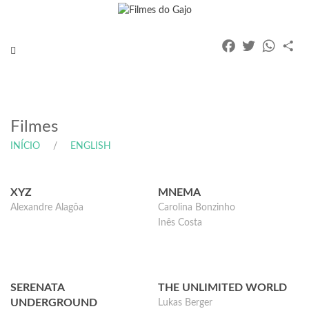
Facebook
Twitter
Whats
Pa
Toggle
navigation
Filmes
INÍCIO
ENGLISH
XYZ
MNEMA
Alexandre Alagôa
Carolina Bonzinho
Inês Costa
SERENATA
THE UNLIMITED WORLD
UNDERGROUND
Lukas Berger